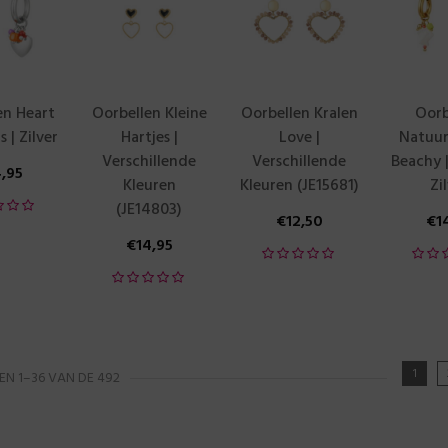
en Heart
Oorbellen Kleine
Oorbellen Kralen
Oorb
 | Zilver
Hartjes |
Love |
Natuur
Verschillende
Verschillende
Beachy 
4,95
Kleuren
Kleuren (JE15681)
Zi
(JE14803)
€
12,50
€
1
€
14,95
1
EN 1–36 VAN DE 492