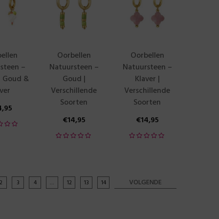
ellen
Oorbellen
Oorbellen
steen –
Natuursteen –
Natuursteen –
| Goud &
Goud |
Klaver |
lver
Verschillende
Verschillende
Soorten
Soorten
4,95
€
14,95
€
14,95
VOLGENDE
2
3
4
…
12
13
14