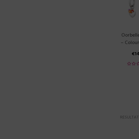
Oorbell
– Colours
€
1
RESULTAT