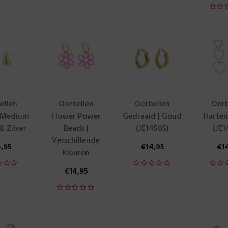
ellen
Oorbellen
Oorbellen
Oorb
 Medium
Flower Power
Gedraaid | Goud
Harten 
& Zilver
Beads |
(JE14505)
(JE1
Verschillende
4,95
€
14,95
€
1
Kleuren
€
14,95