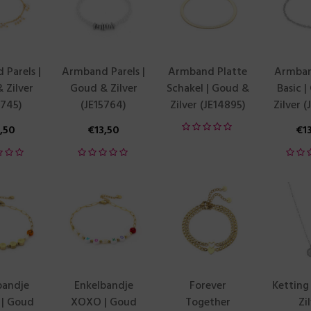
Parels |
Armband Parels |
Armband Platte
Armban
 Zilver
Goud & Zilver
Schakel | Goud &
Basic 
5745)
(JE15764)
Zilver (JE14895)
Zilver 
3,50
€
13,50
€
1
bandje
Enkelbandje
Forever
Ketting
| Goud
XOXO | Goud
Together
Zi