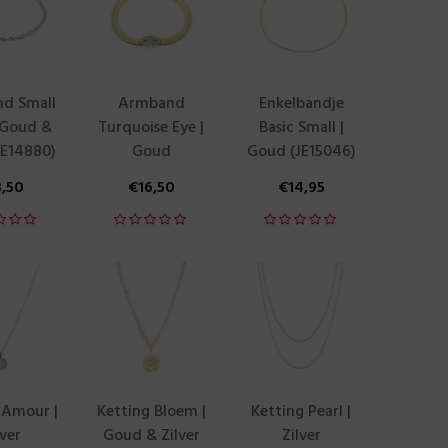
d Small
Armband
Enkelbandje
| Goud &
Turquoise Eye |
Basic Small |
(JE14880)
Goud
Goud (JE15046)
3,50
€
16,50
€
14,95
 Amour |
Ketting Bloem |
Ketting Pearl |
lver
Goud & Zilver
Zilver