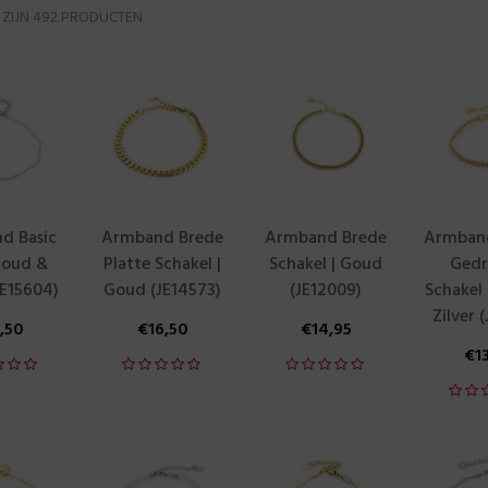
 ZIJN 492 PRODUCTEN
d Basic
Armband Brede
Armband Brede
Armban
Goud &
Platte Schakel |
Schakel | Goud
Gedr
JE15604)
Goud (JE14573)
(JE12009)
Schakel
Zilver 
3,50
€
16,50
€
14,95
€
1