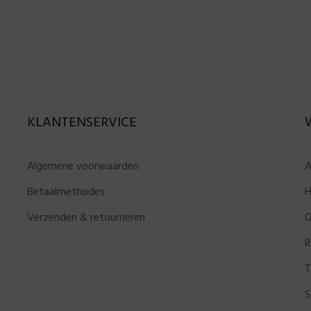
KLANTENSERVICE
Algemene voorwaarden
A
Betaalmethodes
H
Verzenden & retourneren
O
R
T
S