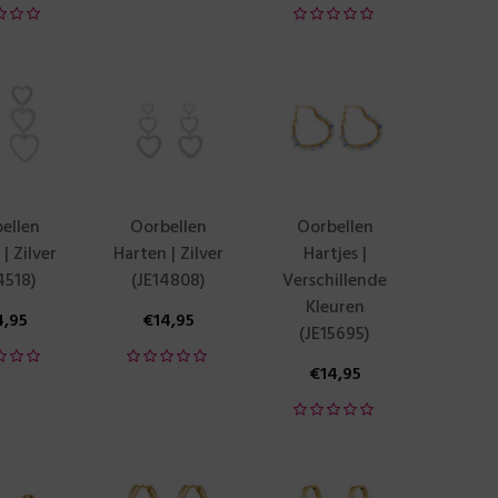
ellen
Oorbellen
Oorbellen
| Zilver
Harten | Zilver
Hartjes |
4518)
(JE14808)
Verschillende
Kleuren
4,95
€
14,95
(JE15695)
€
14,95