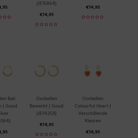
(JE15864)
4,95
€
14,95
€
14,95
len Bali
Oorbellen
Oorbellen
 | Goud
Bewerkt | Goud
Colourful Heart |
ilver
(JE14259)
Verschillende
5064)
Kleuren
€
14,95
4,95
€
14,95