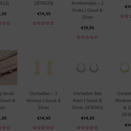
3623)
(JE13620)
Armbandjes – 2
€
1
Stuks | Goud &
4,95
€
14,95
Zilver
€
19,95
g Small
Oorbellen – 3
Oorbellen Bali
Oorbel
 Goud &
Smileys | Goud &
Klein | Goud &
Medium
ver
Zilver
Zilver (JE15063)
& Z
(JE1
4,95
€
14,95
€
14,95
€
1