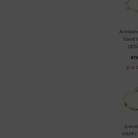
Armband 
Goud &
(JE1
€
1
Enkel
HAPPY 