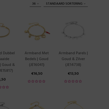
36
STANDAARD SORTERING
d Dubbel
Armband Met
Armband Parels |
aaide
Bedels | Goud
Goud & Zilver
 | Goud &
(JE16041)
(JE14738)
(JE15817)
€
16,50
€
13,50
3,50