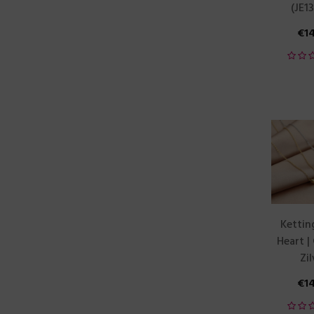
(JE1
€
1
Kettin
Heart |
Zil
€
1