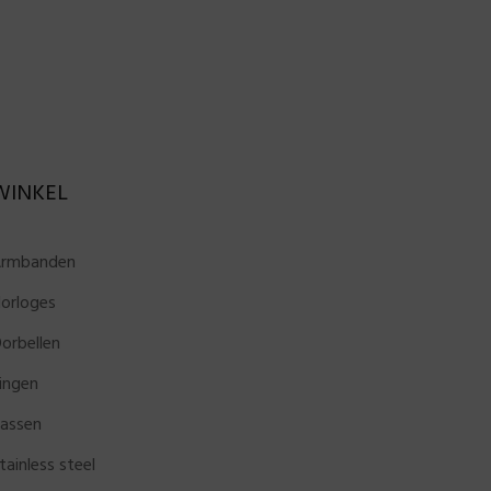
WINKEL
rmbanden
orloges
orbellen
ingen
assen
tainless steel