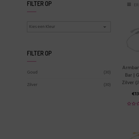
FILTER OP
ER
FILTER OP
Armban
Goud
(30)
Bar | 
Zilver (
Zilver
(30)
€
1