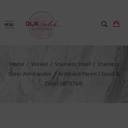
MENU
Home
Winkel
Stainless Steel
Stainless
Steel Armbanden
Armband Parels | Goud &
Zilver (JE15764)