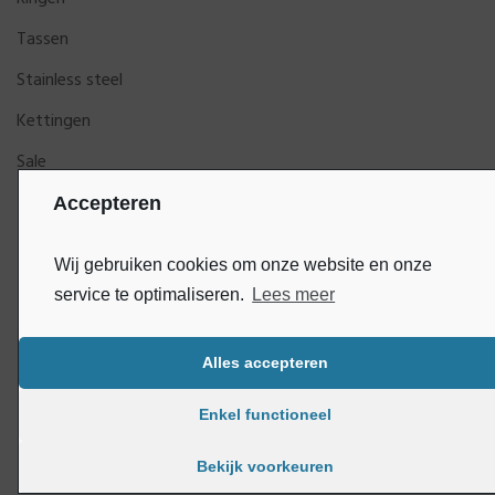
Tassen
Stainless steel
Kettingen
Sale
Accepteren
Wij gebruiken cookies om onze website en onze
service te optimaliseren.
Lees meer
Alles accepteren
Bluey
Copyright © DijkGelukSieraden | Ontwikkeld door
Enkel functioneel
Bekijk voorkeuren