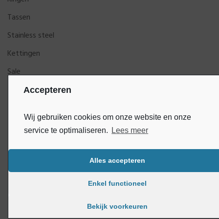
Tassen
Stainless steel
Kettingen
Sale
Accepteren
Wij gebruiken cookies om onze website en onze
service te optimaliseren.
Lees meer
Alles accepteren
Bluey
Copyright © DijkGelukSieraden | Ontwikkeld door
Enkel functioneel
Bekijk voorkeuren