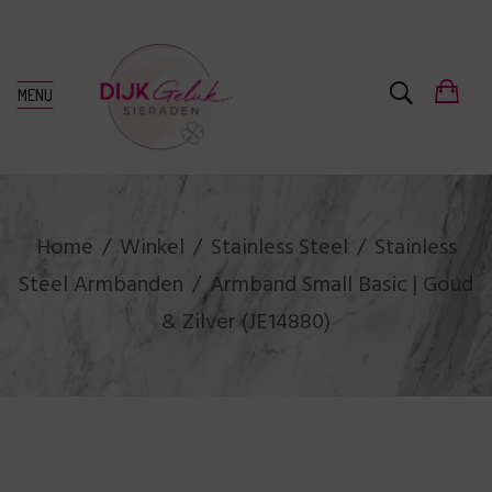
MENU
Home
Winkel
Stainless Steel
Stainless
Steel Armbanden
Armband Small Basic | Goud
& Zilver (JE14880)