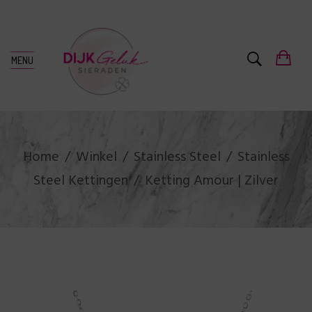
MENU
Home
Winkel
Stainless Steel
Stainless
Steel Kettingen
Ketting Amour | Zilver