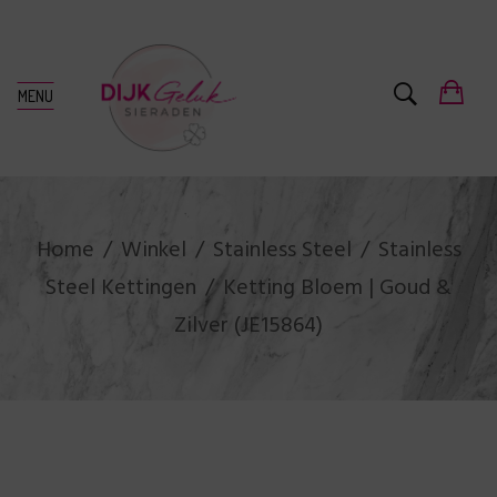
MENU
Home
Winkel
Stainless Steel
Stainless
Steel Kettingen
Ketting Bloem | Goud &
Zilver (JE15864)