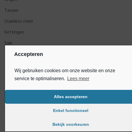
Tassen
Stainless steel
Kettingen
Sale
Accepteren
Wij gebruiken cookies om onze website en onze
service te optimaliseren.
Lees meer
Alles accepteren
Bluey
Copyright © DijkGelukSieraden | Ontwikkeld door
Enkel functioneel
Bekijk voorkeuren