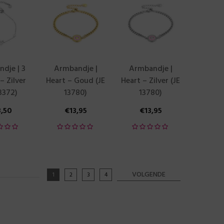
dje | 3
Armbandje |
Armbandje |
– Zilver
Heart – Goud (JE
Heart – Zilver (JE
13372)
13780)
13780)
3,50
€
13,95
€
13,95
VOLGENDE
1
2
3
4