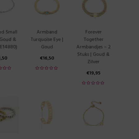
d Small
Armband
Forever
| Goud &
Turquoise Eye |
Together
(JE14880)
Goud
Armbandjes – 2
Stuks | Goud &
3,50
€
16,50
Zilver
€
19,95