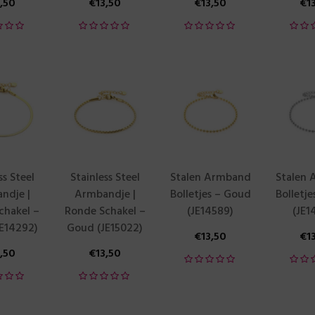
3,50
€
13,50
€
13,50
€
1
ss Steel
Stainless Steel
Stalen Armband
Stalen
ndje |
Armbandje |
Bolletjes – Goud
Bolletje
chakel –
Ronde Schakel –
(JE14589)
(JE1
E14292)
Goud (JE15022)
€
13,50
€
1
3,50
€
13,50