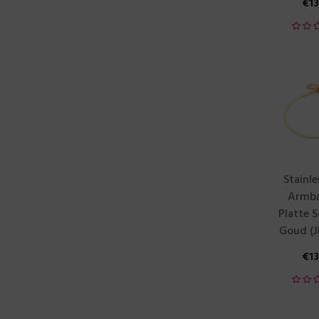
€
1
Stainle
Armba
Platte S
Goud (J
€
1