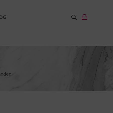
OG
anden