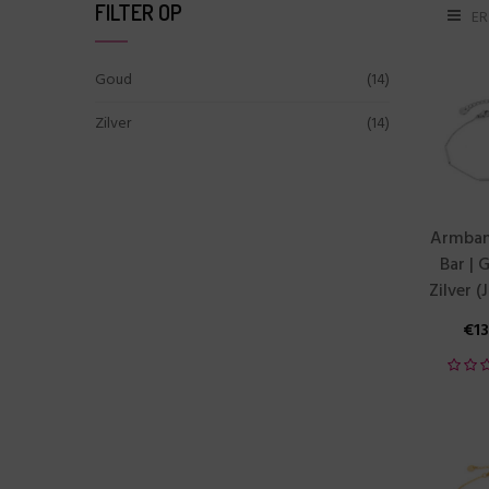
FILTER OP
ER
Goud
(14)
Zilver
(14)
Armban
Bar | 
Zilver (
€
1