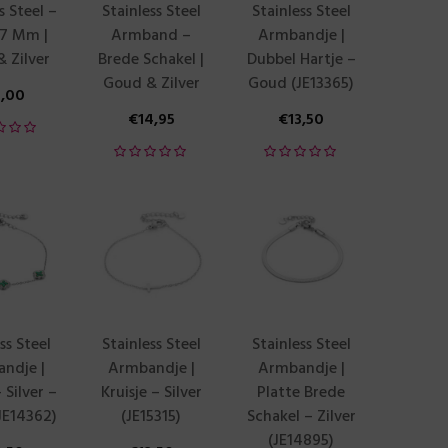
s Steel –
Stainless Steel
Stainless Steel
 7 Mm |
Armband –
Armbandje |
 Zilver
Brede Schakel |
Dubbel Hartje –
Goud & Zilver
Goud (JE13365)
5,00
€
14,95
€
13,50
ss Steel
Stainless Steel
Stainless Steel
ndje |
Armbandje |
Armbandje |
 Silver –
Kruisje – Silver
Platte Brede
JE14362)
(JE15315)
Schakel – Zilver
(JE14895)