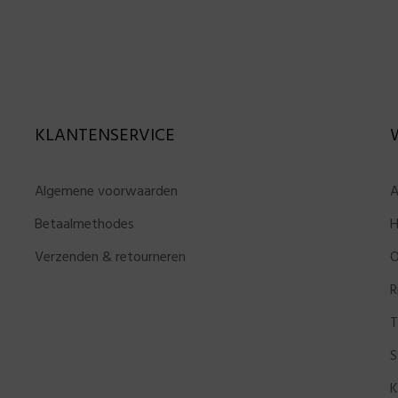
KLANTENSERVICE
Algemene voorwaarden
A
Betaalmethodes
H
Verzenden & retourneren
O
R
T
S
K