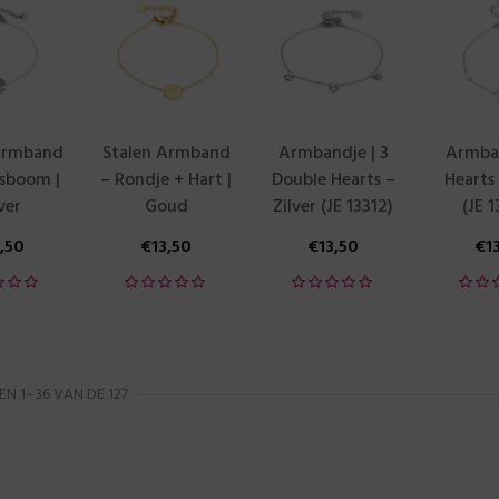
Armband
Stalen Armband
Armbandje | 3
Armban
sboom |
– Rondje + Hart |
Double Hearts –
Hearts 
ver
Goud
Zilver (JE 13312)
(JE 
3,50
€
13,50
€
13,50
€
1
N 1–36 VAN DE 127