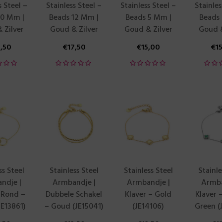
s Steel –
Stainless Steel –
Stainless Steel –
Stainles
10 Mm |
Beads 12 Mm |
Beads 5 Mm |
Beads
 Zilver
Goud & Zilver
Goud & Zilver
Goud &
7,50
€
17,50
€
15,00
€
1
ss Steel
Stainless Steel
Stainless Steel
Stainle
ndje |
Armbandje |
Armbandje |
Armba
 Rond –
Dubbele Schakel
Klaver – Gold
Klaver –
E13861)
– Goud (JE15041)
(JE14106)
Green (