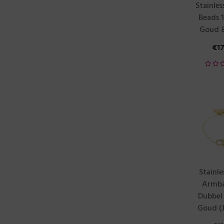
Stainles
Beads 
Goud &
€
1
Stainle
Armba
Dubbel
Goud (J