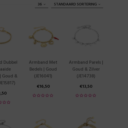
36
STANDAARD SORTERING
d Dubbel
Armband Met
Armband Parels |
aaide
Bedels | Goud
Goud & Zilver
 | Goud &
(JE16041)
(JE14738)
(JE15817)
€
16,50
€
13,50
3,50