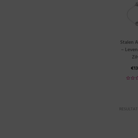
Stalen 
– Leven
Zil
€
1
RESULTATE