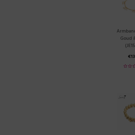
Armband 
Goud &
(JE1
€
1