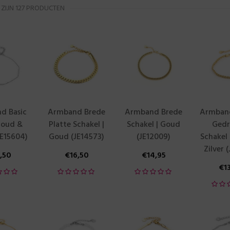
 ZIJN 127 PRODUCTEN
d Basic
Armband Brede
Armband Brede
Armban
Goud &
Platte Schakel |
Schakel | Goud
Gedr
JE15604)
Goud (JE14573)
(JE12009)
Schakel
Zilver 
3,50
€
16,50
€
14,95
€
1