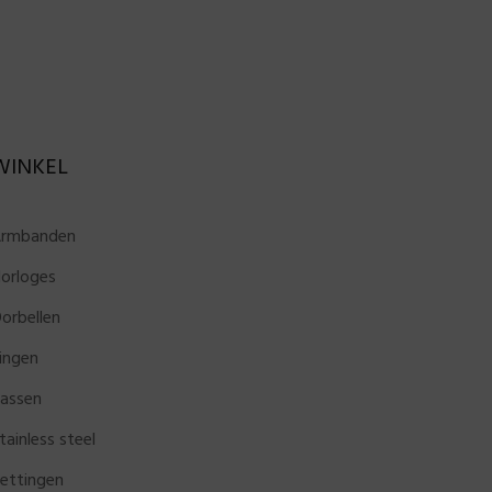
WINKEL
rmbanden
orloges
orbellen
ingen
assen
tainless steel
ettingen