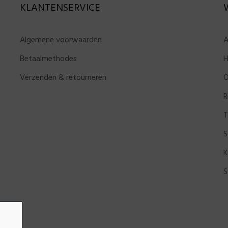
KLANTENSERVICE
Algemene voorwaarden
A
Betaalmethodes
H
Verzenden & retourneren
O
R
T
S
K
S