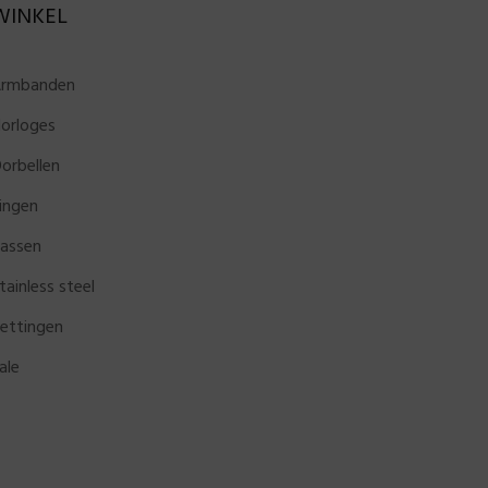
WINKEL
rmbanden
orloges
orbellen
ingen
assen
tainless steel
ettingen
ale