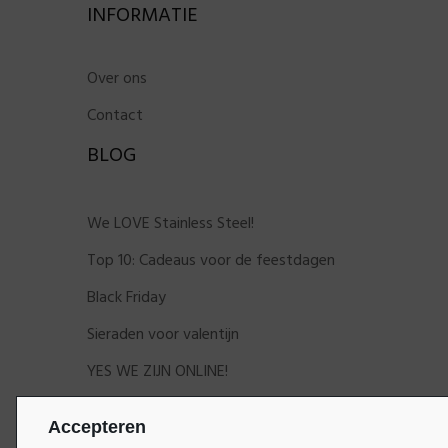
INFORMATIE
Over ons
Contact
BLOG
We LOVE Stainless Steel!
Top 10: Cadeaus voor de feestdagen
Black Friday
Sieraden voor valentijn
YES WE ZIJN ONLINE!
Accepteren