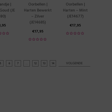
ndje |
Oorbellen |
Oorbellen |
 Goud (JE
Harten Bewerkt
Harten – Mint
780)
– Zilver
(JE14677)
(JE14685)
3,95
€
17,95
€
17,95
VOLGENDE
5
6
7
…
12
13
14