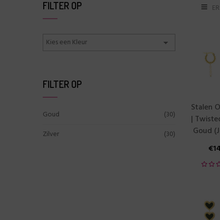
FILTER OP
ER
FILTER OP
Stalen O
Goud
(30)
| Twiste
Goud (J
Zilver
(30)
€
1