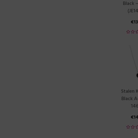
Black 
(JE1
€
1
Stalen K
Black A
146
€
1