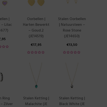
llen |
Oorbellen |
Stalen Oorbellen
 – Lilac
Harten Bewerkt
| Natuursteen –
4677)
– Goud.2
Rose Stone
(JE14519)
(JE14650)
7,95
€
17,95
€
13,50
n Ring
Stalen Ketting |
Stalen Ketting |
 – Zilver
Malachite (JE
Black White (JE