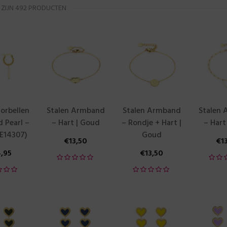
 ZIJN 492 PRODUCTEN
orbellen
Stalen Armband
Stalen Armband
Stalen
d Pearl –
– Hart | Goud
– Rondje + Hart |
– Hart
E14307)
Goud
€
13,50
€
1
4,95
€
13,50