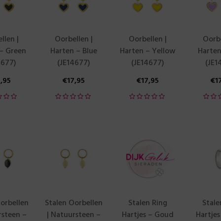
llen |
Oorbellen |
Oorbellen |
Oorbe
– Green
Harten – Blue
Harten – Yellow
Harten
4677)
(JE14677)
(JE14677)
(JE1
7,95
€
17,95
€
17,95
€
1
orbellen
Stalen Oorbellen
Stalen Ring
Stale
rsteen –
| Natuursteen –
Hartjes – Goud
Hartjes