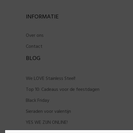
INFORMATIE
Over ons
Contact
BLOG
We LOVE Stainless Steel!
Top 10: Cadeaus voor de feestdagen
Black Friday
Sieraden voor valentijn
YES WE ZIJN ONLINE!