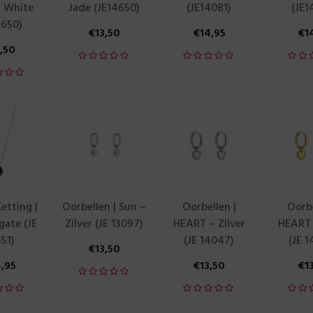
– White
Jade (JE14650)
(JE14081)
(JE1
4650)
€
13,50
€
14,95
€
1
3,50
etting |
Oorbellen | Sun –
Oorbellen |
Oorbe
gate (JE
Zilver (JE 13097)
HEART – Zilver
HEART
51)
(JE 14047)
(JE 
€
13,50
4,95
€
13,50
€
1