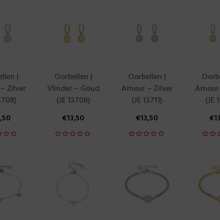
llen |
Oorbellen |
Oorbellen |
Oorbe
– Zilver
Vlinder – Goud
Amour – Zilver
Amour
3708)
(JE 13708)
(JE 13711)
(JE 
3,50
€
13,50
€
13,50
€
1