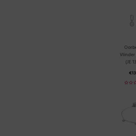
Oorbe
Vlinder 
(JE 1
€
1