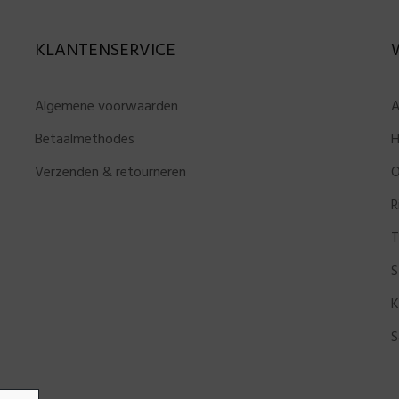
KLANTENSERVICE
Algemene voorwaarden
A
Betaalmethodes
H
Verzenden & retourneren
O
R
T
S
K
S