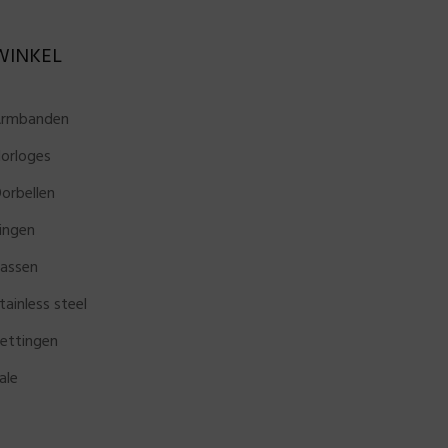
WINKEL
rmbanden
orloges
orbellen
ingen
assen
tainless steel
ettingen
ale