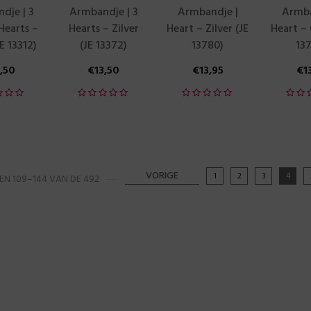
dje | 3
Armbandje | 3
Armbandje |
Armba
Hearts –
Hearts – Zilver
Heart – Zilver (JE
Heart –
JE 13312)
(JE 13372)
13780)
13
3,50
€
13,50
€
13,95
€
1
VORIGE
1
2
3
4
EN 109–144 VAN DE 492