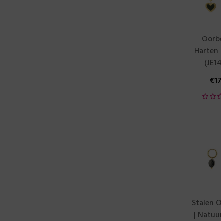
Oorbe
Harten 
(JE1
€
1
Stalen O
| Natuu