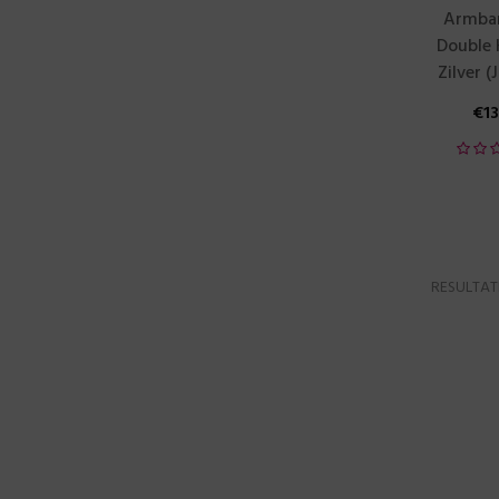
Armban
Double 
Zilver (
€
1
RESULTAT