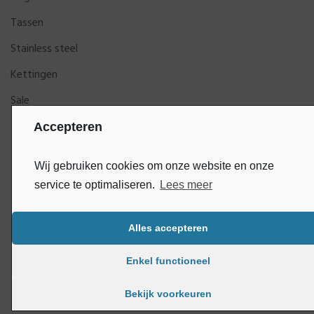
Tassen
Stainless steel
Kettingen
Sale
Accepteren
Wij gebruiken cookies om onze website en onze
service te optimaliseren.
Lees meer
Alles accepteren
Bluey
Copyright © DijkGelukSieraden | Ontwikkeld door
Enkel functioneel
Bekijk voorkeuren