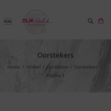
MENU
Oorstekers
Home
Winkel
Oorbellen
Oorstekers
Pagina 3