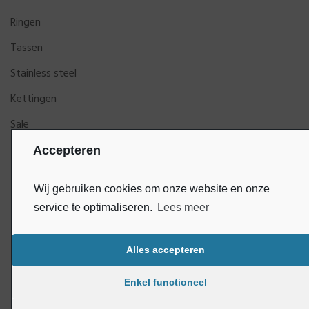
Ringen
Tassen
Stainless steel
Kettingen
Sale
Accepteren
Wij gebruiken cookies om onze website en onze
service te optimaliseren.
Lees meer
Alles accepteren
Bluey
Copyright © DijkGelukSieraden | Ontwikkeld door
Enkel functioneel