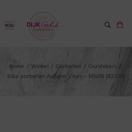
MENU
Home
Winkel
Oorbellen
Oorstekers
Biba oorbellen Autumn Vibes – Mix08 (82728)