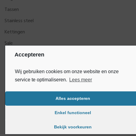
Tassen
Stainless steel
Kettingen
Sale
Accepteren
Wij gebruiken cookies om onze website en onze
service te optimaliseren.
Lees meer
Alles accepteren
Bluey
Copyright © DijkGelukSieraden | Ontwikkeld door
Enkel functioneel
Bekijk voorkeuren