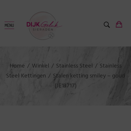
MENU
Home
Winkel
Stainless Steel
Stainless
Steel Kettingen
Stalen ketting smiley – goud
(JE13717)