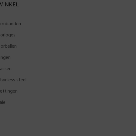
WINKEL
rmbanden
orloges
orbellen
ingen
assen
tainless steel
ettingen
ale