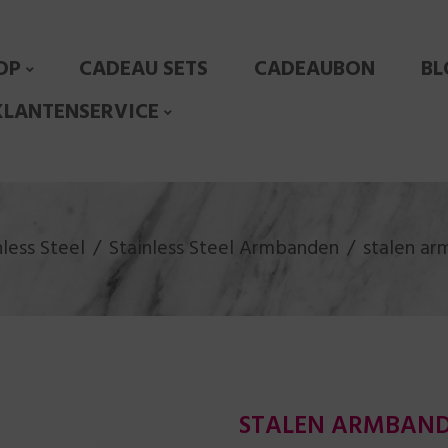
OP
CADEAU SETS
CADEAUBON
BL
KLANTENSERVICE
nless Steel
Stainless Steel Armbanden
stalen ar
STALEN ARMBAND