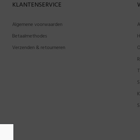
KLANTENSERVICE
Algemene voorwaarden
A
Betaalmethodes
H
Verzenden & retourneren
O
R
T
S
K
S