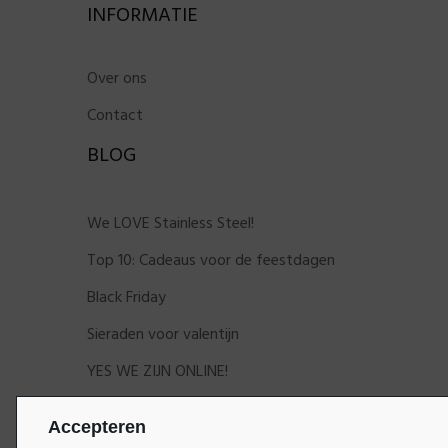
INFORMATIE
Over ons
Contact
BLOG
We LOVE Stainless Steel!
Top 10: Cadeaus voor de feestdagen
Black Friday
Sieraden voor valentijn
YES WE ZIJN ONLINE!
Accepteren