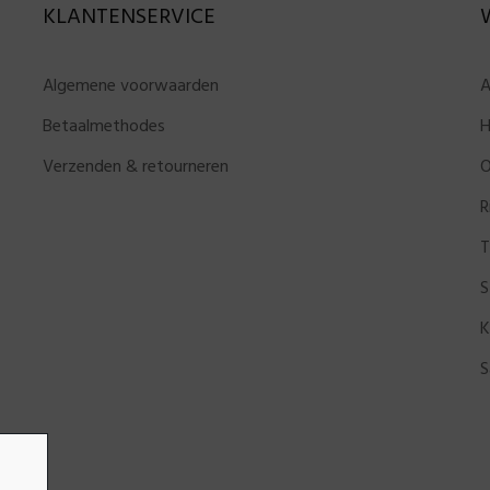
KLANTENSERVICE
Algemene voorwaarden
A
Betaalmethodes
H
Verzenden & retourneren
O
R
T
S
K
S