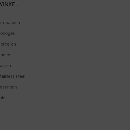
WINKEL
rmbanden
orloges
orbellen
ingen
assen
tainless steel
ettingen
ale