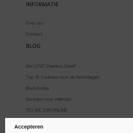
INFORMATIE
Over ons
Contact
BLOG
We LOVE Stainless Steel!
Top 10: Cadeaus voor de feestdagen
Black Friday
Sieraden voor valentijn
YES WE ZIJN ONLINE!
Accepteren