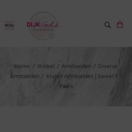
MENU
Home
Winkel
Armbanden
Diverse
Armbanden
Kralen Armbanden | Sweet7 –
Paars