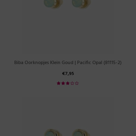
Biba Oorknopjes Klein Goud | Pacific Opal (81115-2)
€
7,95
Waardering
3.00
uit
5