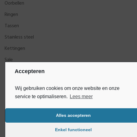
Oorbellen
Ringen
Tassen
Stainless steel
Kettingen
Sale
Accepteren
Wij gebruiken cookies om onze website en onze
service te optimaliseren.
Lees meer
Alles accepteren
Bluey
Copyright © DijkGelukSieraden | Ontwikkeld door
Enkel functioneel