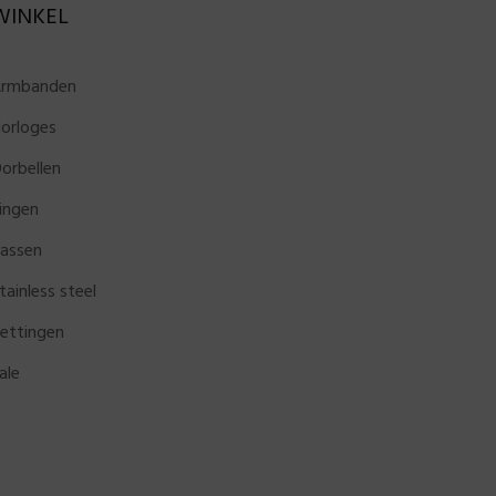
WINKEL
rmbanden
orloges
orbellen
ingen
assen
tainless steel
ettingen
ale