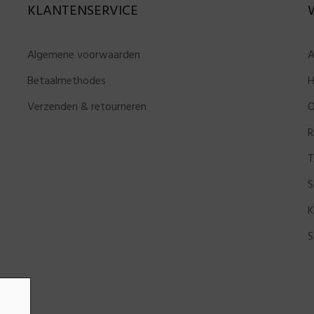
KLANTENSERVICE
Algemene voorwaarden
A
Betaalmethodes
H
Verzenden & retourneren
O
R
T
S
K
S