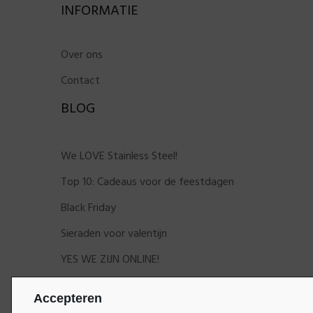
INFORMATIE
Over ons
Contact
BLOG
We LOVE Stainless Steel!
Top 10: Cadeaus voor de feestdagen
Black Friday
Sieraden voor valentijn
YES WE ZIJN ONLINE!
Accepteren