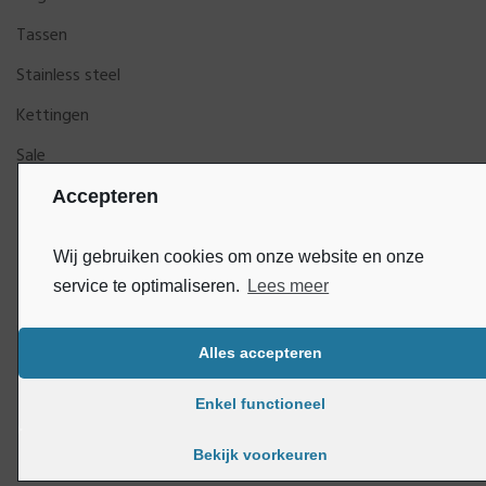
Tassen
Stainless steel
Kettingen
Sale
Accepteren
Wij gebruiken cookies om onze website en onze
service te optimaliseren.
Lees meer
Alles accepteren
Bluey
Copyright © DijkGelukSieraden | Ontwikkeld door
Enkel functioneel
Bekijk voorkeuren