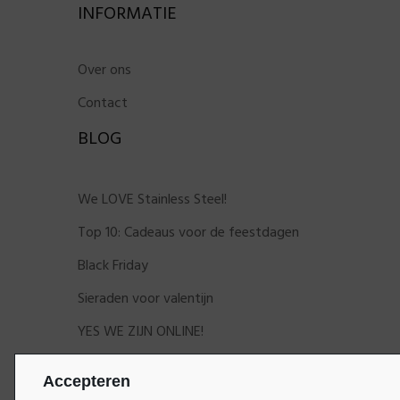
INFORMATIE
Over ons
Contact
BLOG
We LOVE Stainless Steel!
Top 10: Cadeaus voor de feestdagen
Black Friday
Sieraden voor valentijn
YES WE ZIJN ONLINE!
Accepteren