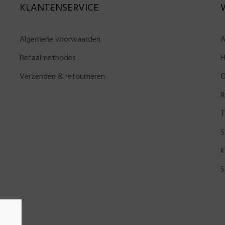
KLANTENSERVICE
Algemene voorwaarden
A
Betaalmethodes
H
Verzenden & retourneren
O
R
T
S
K
S