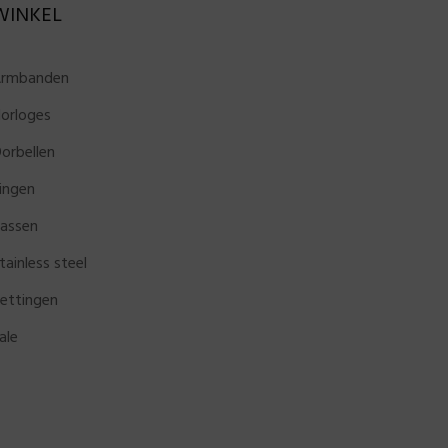
WINKEL
rmbanden
orloges
orbellen
ingen
assen
tainless steel
ettingen
ale