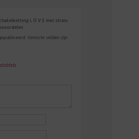
chakelketting L O V E met strass
 beoordelen
gepubliceerd.
Vereiste velden zijn