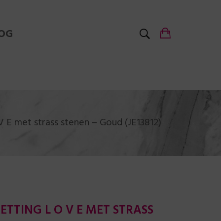
OG
V E met strass stenen – Goud (JE13812)
TTING L O V E MET STRASS