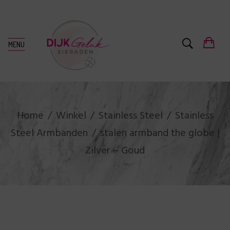
MENU
Home
Winkel
Stainless Steel
Stainless
Steel Armbanden
stalen armband the globe |
Zilver – Goud