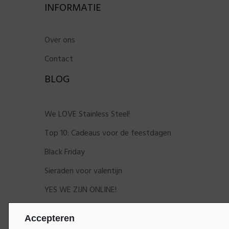
INFORMATIE
Over ons
Contact
BLOG
We LOVE Stainless Steel!
Top 10: Cadeaus voor de feestdagen
Black Friday
Sieraden voor valentijn
YES WE ZIJN ONLINE!
Accepteren