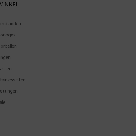
WINKEL
rmbanden
orloges
orbellen
ingen
assen
tainless steel
ettingen
ale