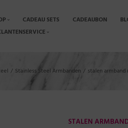
OP
CADEAU SETS
CADEAUBON
BL
KLANTENSERVICE
teel
Stainless Steel Armbanden
stalen armband 
STALEN ARMBAND 