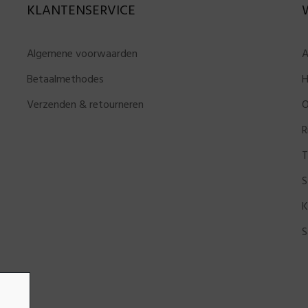
KLANTENSERVICE
Algemene voorwaarden
A
Betaalmethodes
H
Verzenden & retourneren
O
R
T
S
K
S