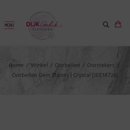
MENU
Home
Winkel
Oorbellen
Oorstekers
Oorbellen Gem Stones | Crystal (JEE14726)