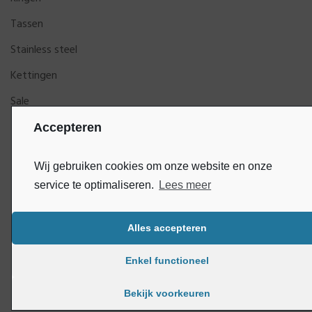
Tassen
Stainless steel
Kettingen
Sale
Accepteren
Wij gebruiken cookies om onze website en onze
service te optimaliseren.
Lees meer
Alles accepteren
Bluey
Copyright © DijkGelukSieraden | Ontwikkeld door
Enkel functioneel
Bekijk voorkeuren