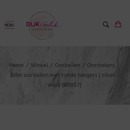
MENU
Home
Winkel
Oorbellen
Oorstekers
BIBA oorbellen met ronde hangers | zilver –
mix8 (80857)