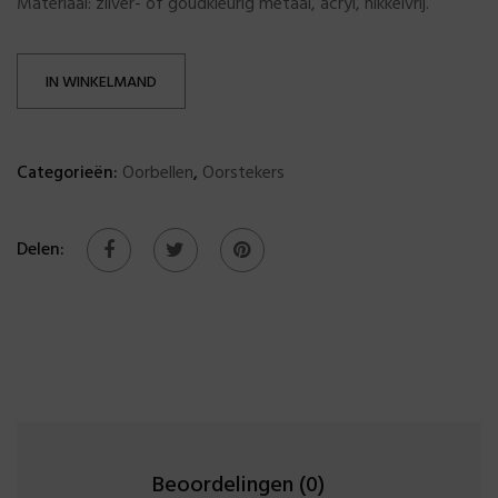
Materiaal: zilver- of goudkleurig metaal, acryl, nikkelvrij.
IN WINKELMAND
Categorieën:
Oorbellen
,
Oorstekers
Delen:
Beoordelingen (0)