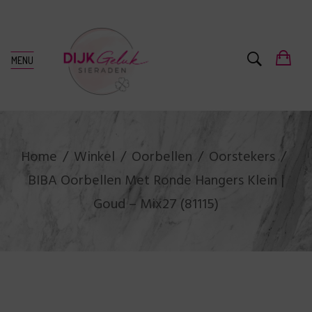
MENU
Home
Winkel
Oorbellen
Oorstekers
BIBA Oorbellen Met Ronde Hangers Klein |
Goud – Mix27 (81115)