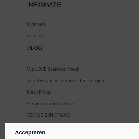
INFORMATIE
Over ons
Contact
BLOG
We LOVE Stainless Steel!
Top 10: Cadeaus voor de feestdagen
Black Friday
Sieraden voor valentijn
YES WE ZIJN ONLINE!
Accepteren