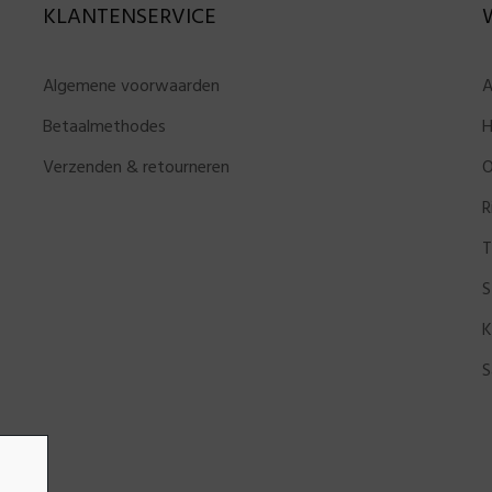
KLANTENSERVICE
Algemene voorwaarden
A
Betaalmethodes
H
Verzenden & retourneren
O
R
T
S
K
S