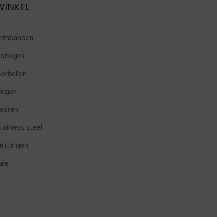
WINKEL
rmbanden
orloges
orbellen
ingen
assen
tainless steel
ettingen
ale