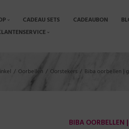
OP
CADEAU SETS
CADEAUBON
BL
KLANTENSERVICE
nkel
Oorbellen
Oorstekers
Biba oorbellen | 
BIBA OORBELLEN |