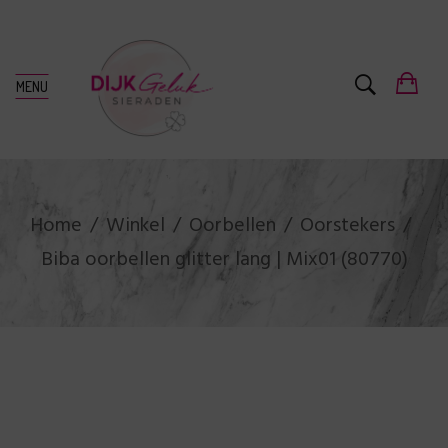
MENU
Home
Winkel
Oorbellen
Oorstekers
Biba oorbellen glitter lang | Mix01 (80770)