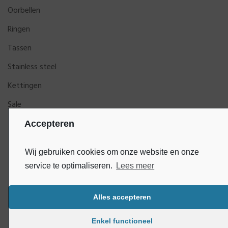
Oorbellen
Ringen
Tassen
Stainless steel
Kettingen
Sale
Accepteren
Wij gebruiken cookies om onze website en onze
service te optimaliseren.
Lees meer
Alles accepteren
Bluey
Copyright © DijkGelukSieraden | Ontwikkeld door
Enkel functioneel