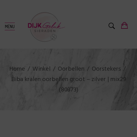
MENU
Home
Winkel
Oorbellen
Oorstekers
Biba kralen oorbellen groot – zilver | mix29
(80373)