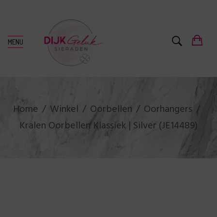
MENU
Home
Winkel
Oorbellen
Oorhangers
Kralen Oorbellen Klassiek | Silver (JE14489)