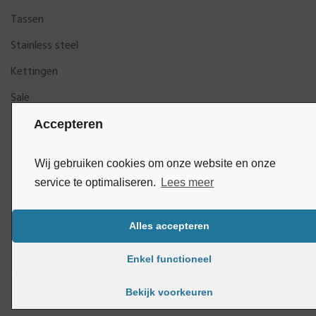
Tassen
Stainless steel
Kettingen
Sale
Accepteren
Wij gebruiken cookies om onze website en onze
service te optimaliseren.
Lees meer
Alles accepteren
Bluey
Copyright © DijkGelukSieraden | Ontwikkeld door
Enkel functioneel
Bekijk voorkeuren