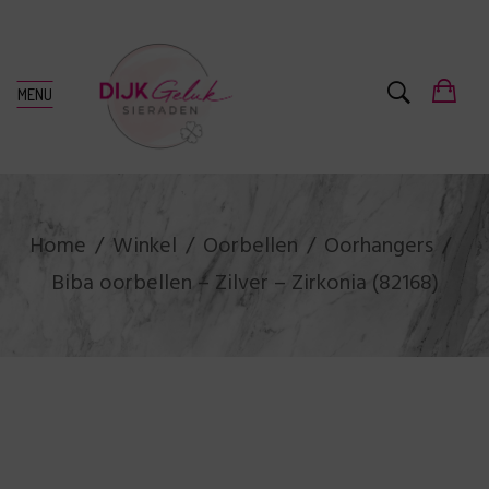
MENU
Home
Winkel
Oorbellen
Oorhangers
Biba oorbellen – Zilver – Zirkonia (82168)