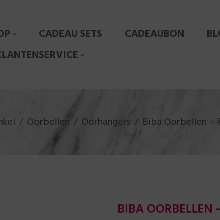
OP
CADEAU SETS
CADEAUBON
BL
KLANTENSERVICE
nkel
Oorbellen
Oorhangers
Biba Oorbellen – 
BIBA OORBELLEN –