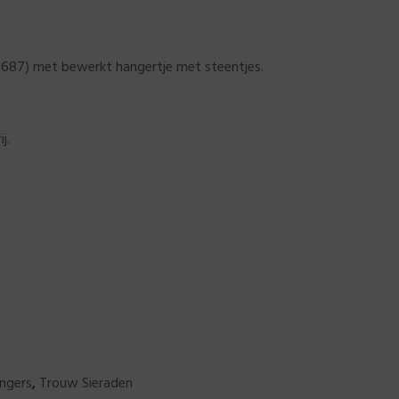
81687) met bewerkt hangertje met steentjes.
j.
ngers
,
Trouw Sieraden