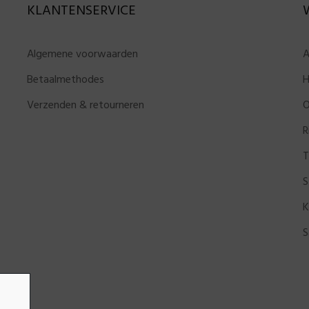
KLANTENSERVICE
Algemene voorwaarden
A
Betaalmethodes
H
Verzenden & retourneren
O
R
T
S
K
S