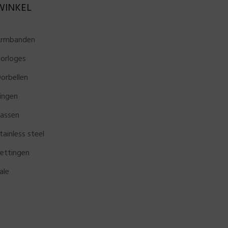
WINKEL
rmbanden
orloges
orbellen
ingen
assen
tainless steel
ettingen
ale