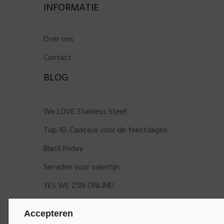
INFORMATIE
Over ons
Contact
BLOG
We LOVE Stainless Steel!
Top 10: Cadeaus voor de feestdagen
Black Friday
Sieraden voor valentijn
YES WE ZIJN ONLINE!
Accepteren