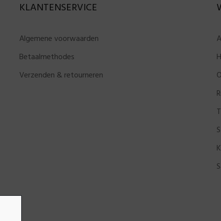
KLANTENSERVICE
Algemene voorwaarden
A
Betaalmethodes
H
Verzenden & retourneren
O
R
T
S
K
S