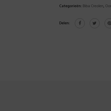
Categorieën:
Biba Creolen
,
Oor
Delen: