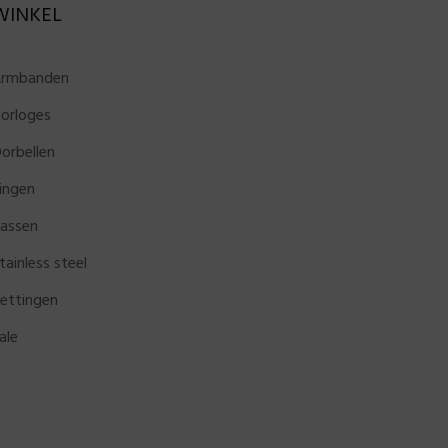
WINKEL
rmbanden
orloges
orbellen
ingen
assen
tainless steel
ettingen
ale