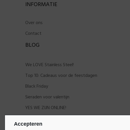
INFORMATIE
Over ons
Contact
BLOG
We LOVE Stainless Steel!
Top 10: Cadeaus voor de feestdagen
Black Friday
Sieraden voor valentijn
YES WE ZIJN ONLINE!
Accepteren