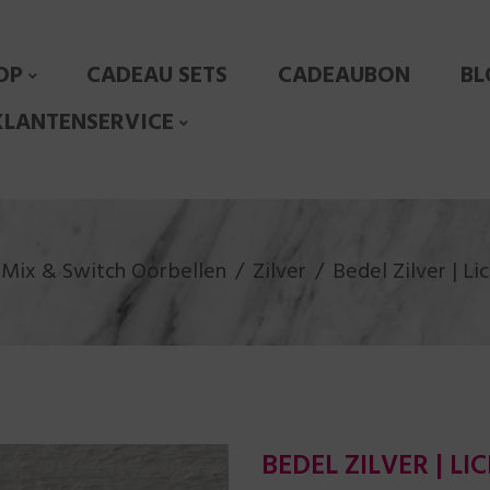
OP
CADEAU SETS
CADEAUBON
BL
KLANTENSERVICE
Mix & Switch Oorbellen
Zilver
Bedel Zilver | Li
BEDEL ZILVER | L