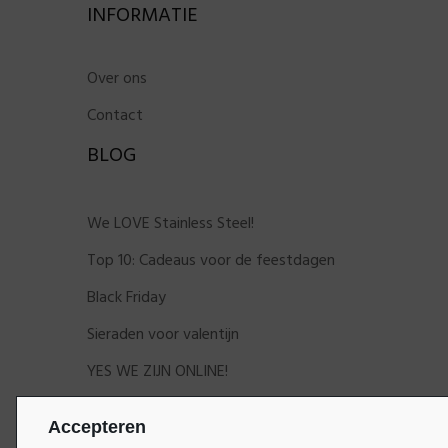
INFORMATIE
Over ons
Contact
BLOG
We LOVE Stainless Steel!
Top 10: Cadeaus voor de feestdagen
Black Friday
Sieraden voor valentijn
YES WE ZIJN ONLINE!
Accepteren