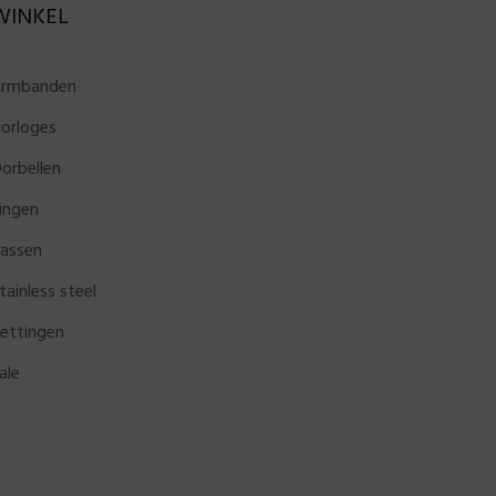
WINKEL
rmbanden
orloges
orbellen
ingen
assen
tainless steel
ettingen
ale