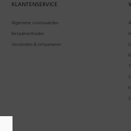
KLANTENSERVICE
Algemene voorwaarden
A
Betaalmethodes
H
Verzenden & retourneren
O
R
T
S
K
S