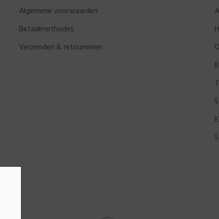
Algemene voorwaarden
A
Betaalmethodes
H
Verzenden & retourneren
O
R
T
S
K
S