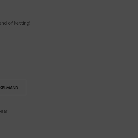
and of ketting!
NKELMAND
baar