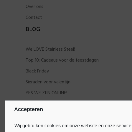
Over ons
Contact
BLOG
We LOVE Stainless Steel!
Top 10: Cadeaus voor de feestdagen
Black Friday
Sieraden voor valentijn
YES WE ZIJN ONLINE!
Accepteren
Wij gebruiken cookies om onze website en onze service