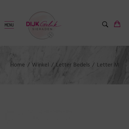
MENU
Home
Winkel
Letter Bedels
Letter M