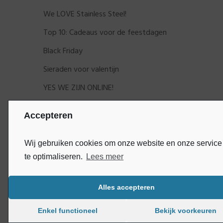
We LOVE Stainless Steel!
Top 10: Cadeaus voor de feestdagen
Black Friday
Sieraden voor valentijn
YES WE ZIJN ONLINE!
Accepteren
Wij gebruiken cookies om onze website en onze service
te optimaliseren.
Lees meer
Alles accepteren
Bluey
Copyright © DijkGelukSieraden | Ontwikkeld door
Enkel functioneel
Bekijk voorkeuren