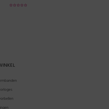
WINKEL
rmbanden
orloges
orbellen
ingen