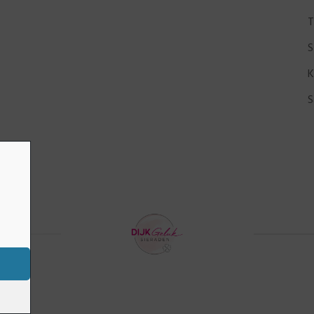
T
S
K
S