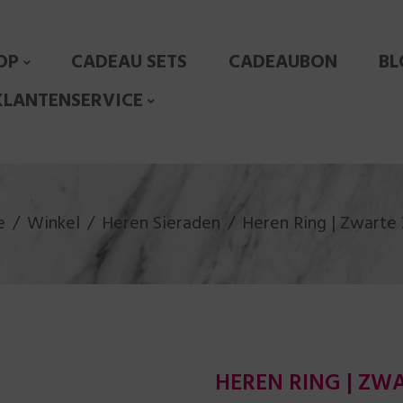
OP
CADEAU SETS
CADEAUBON
BL
KLANTENSERVICE
e
Winkel
Heren Sieraden
Heren Ring | Zwarte
HEREN RING | ZW