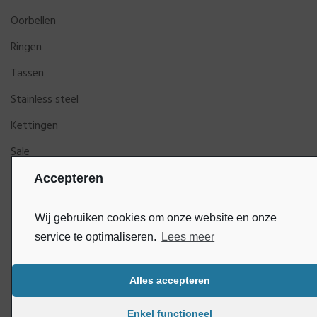
Oorbellen
Ringen
Tassen
Stainless steel
Kettingen
Sale
Accepteren
Wij gebruiken cookies om onze website en onze
service te optimaliseren.
Lees meer
Alles accepteren
Bluey
Copyright © DijkGelukSieraden | Ontwikkeld door
Enkel functioneel