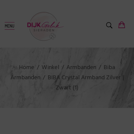
MENU
Home
Winkel
Armbanden
Biba
Armbanden
BIBA Crystal Armband Zilver |
Zwart (1)