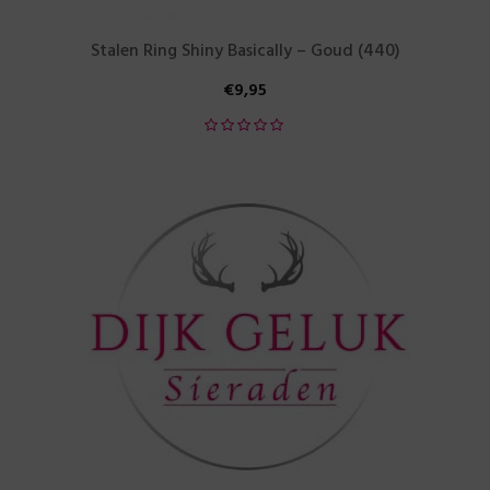
Stalen Ring Shiny Basically – Goud (440)
€
9,95