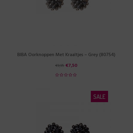
BIBA Oorknoppen Met Kraaltjes – Grey (80754)
€
7,50
€
9,95
SALE