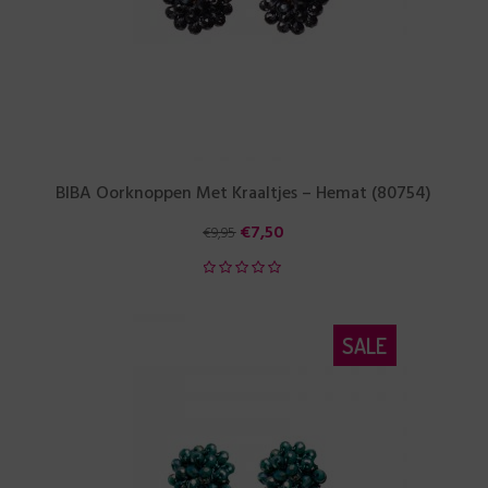
BIBA Oorknoppen Met Kraaltjes – Hemat (80754)
€
7,50
€
9,95
SALE