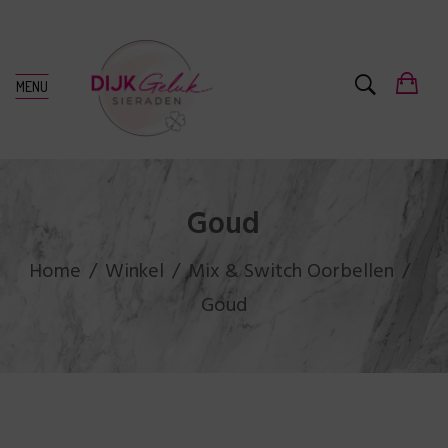
MENU
Goud
Home
Winkel
Mix & Switch Oorbellen
Goud