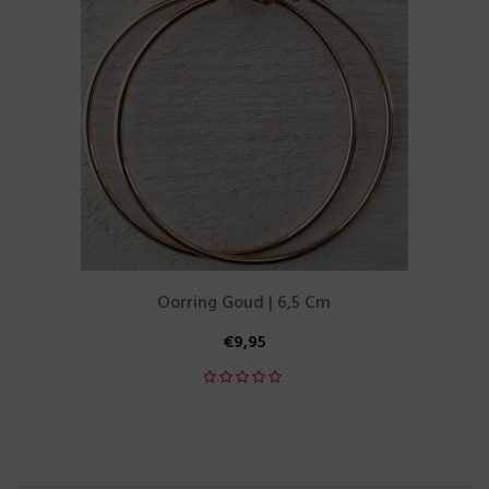
Oorring Goud | 6,5 Cm
€
9,95